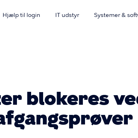
Hjælp til login
IT udstyr
Systemer & sof
n
mme
ter blokeres ve
 afgangsprøver