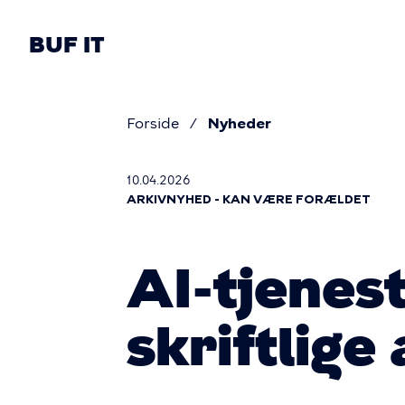
Gå
til
BUF IT
hovedindhold
Primær
navigatio
Forside
Nyheder
Brødkru
10.04.2026
ARKIVNYHED - KAN VÆRE FORÆLDET
AI-tjenes
skriftlige