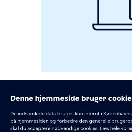
Denne hjemmeside bruger cookie
Cookieindstil
De indsamlede data bruges kun internt i Københavns 
på hjemmesiden og forbedre den generelle brugerople
BUF IT
skal du acceptere nødvendige cookies.
Læs hele vores