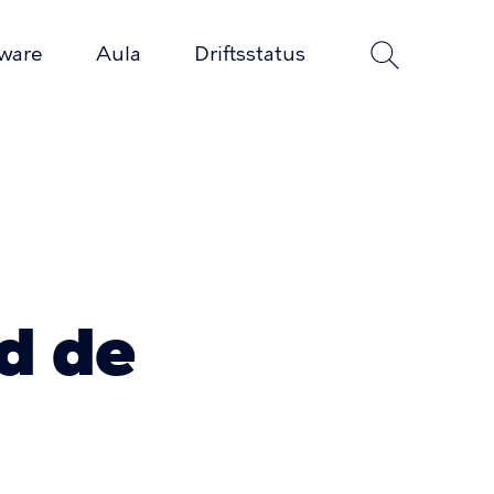
tware
Aula
Driftsstatus
d de