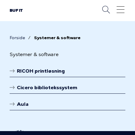
Gå
til
BUF IT
hovedindhold
Forside
Systemer & software
Brødkrumme
Systemer
Systemer & software
&
RICOH printløsning
software
Linkoversigt
Cicero bibliotekssystem
Aula