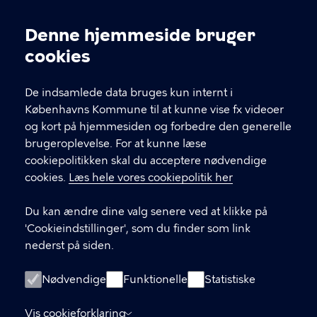
Denne hjemmeside bruger
Cookieindstillinger
cookies
BUF IT
De indsamlede data bruges kun internt i
Københavns Kommune til at kunne vise fx videoer
og kort på hjemmesiden og forbedre den generelle
KONTAKT
brugeroplevelse. For at kunne læse
cookiepolitikken skal du acceptere nødvendige
mail@pit-support.kk.dk
cookies.
Læs hele vores cookiepolitik her
33 66 72 82
Du kan ændre dine valg senere ved at klikke på
'Cookieindstillinger', som du finder som link
GENVEJE
nederst på siden.
Opret sag i Nilex
Nødvendige
Funktionelle
Statistiske
Kontakt os
Vis cookieforklaring