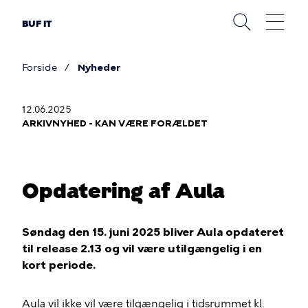
Gå
til
BUF IT
hovedindhold
Forside
Nyheder
Brødkrumme
12.06.2025
ARKIVNYHED - KAN VÆRE FORÆLDET
Opdatering af Aula
Søndag den 15. juni 2025 bliver Aula opdateret
til release 2.13 og vil være utilgængelig i en
kort periode.
Aula vil ikke vil være tilgængelig i tidsrummet kl.