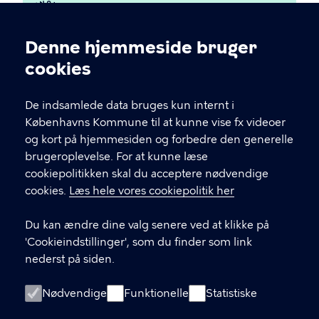
Denne hjemmeside bruger
Cookieindstillinger
cookies
BUF IT
De indsamlede data bruges kun internt i
Københavns Kommune til at kunne vise fx videoer
og kort på hjemmesiden og forbedre den generelle
KONTAKT
brugeroplevelse. For at kunne læse
cookiepolitikken skal du acceptere nødvendige
mail@pit-support.kk.dk
cookies.
Læs hele vores cookiepolitik her
33 66 72 82
Du kan ændre dine valg senere ved at klikke på
'Cookieindstillinger', som du finder som link
GENVEJE
nederst på siden.
Opret sag i Nilex
Nødvendige
Funktionelle
Statistiske
Kontakt os