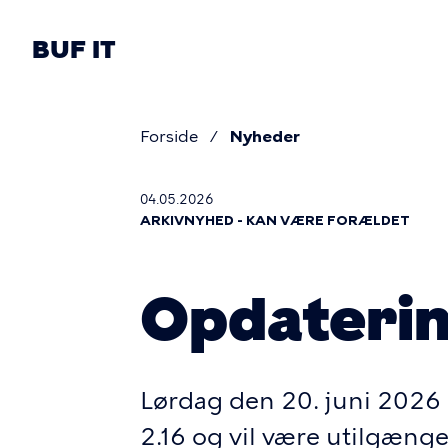
Gå
til
BUF IT
hovedindhold
Primær
navigatio
Forside
Nyheder
Brødkru
04.05.2026
ARKIVNYHED - KAN VÆRE FORÆLDET
Opdaterin
Lørdag den 20. juni 2026 b
2.16 og vil være utilgængel