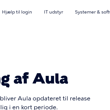
Hjælp til login
IT udstyr
Systemer & sof
n
mme
g af Aula
liver Aula opdateret til release
ig i en kort periode.